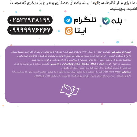
ا برای ما از نظرها، سوال‌ها، پیشنهادهای همکاری‌ و هر چیز دیگری که دوست
شتید، بنویسید.
انتشارات سفیرمهر
فعالیت خود را از سال ۱۳۹۹ با هدف آشنا کردن کودکان و نوجوانان با معارف اهل‌بیت علیهم‌السلام،
تاریخ و فرهنگ اسلامی- ایرانی آغاز کرده است. ما تلاش می‌کنیم با تولید محصولات فرهنگی خلاقانه و الهام‌بخش،
مفاهیم دینی و ارزش‌های اصیل را به زبانی شیرین و متناسب با دنیای کودک و نوجوان روایت کنیم.
سفیرمهر در چهار حوزه‌ی
کتاب
و
مجله
،
بازی‌های فکری
،
لوازم‌التحریر
و
کاردستی
فعالیت می‌کند و می‌کوشد یادگیری،
سرگرمی و تربیت فرهنگی را در کنار هم برای نسل امروز فراهم آورد.
سفیرمهر
[saˈfiːr ɛˈmeɦr] ترکیبی از «سفیر» به معنای پیام‌رسان و «مهر» به معنای محبت است؛ نامی که رسالت ما را
یادآوری می‌کند: رساندن پیام زیبای ایمان، مهربانی و فرهنگ اهل‌بیت به دل‌های کودک و نوجوان.