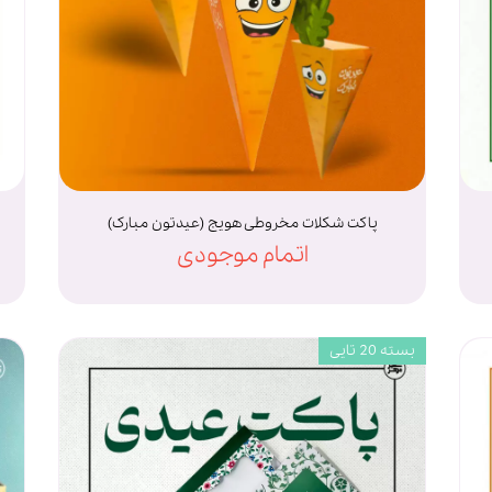
پاکت شکلات مخروطی هویج (عیدتون مبارک)
اتمام موجودی
بسته 20 تایی