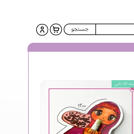
جستجو
20 تایی