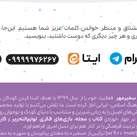
اق و منتظر خواندن کلمات عزیز شما هستیم. این‌جا، شم
ی‌ و هر چیز دیگری که دوست داشتید، بنویسید.
 سفیرمهر
فعالیت خود را از سال ۱۳۹۹ با هدف آشنا
رهنگ اسلامی- ایرانی آغاز کرده است. ما تلاش می‌کنیم با تولید محص
ش‌های اصیل را به زبانی شیرین و متناسب با دنیای کودک و نوجوان رو
در چهار حوزه‌ی
کتاب
و
مجله
،
بازی‌های فکری
،
لوازم‌التحریر
و
کار
ربیت فرهنگی را در کنار هم برای نسل امروز فراهم آورد.
[saˈfiːr ɛˈmeɦr] ترکیبی از «سفیر» به معنای پیام‌رسان و «مهر»