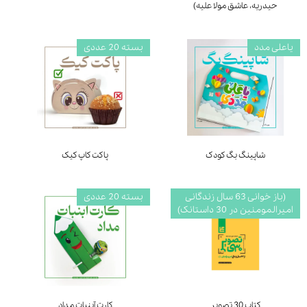
حیدریه، عاشق مولا علیه)
یاعلی مدد
بسته 20 عددی
شاپینگ بگ کودک
پاکت کاپ کیک
(باز خوانی 63 سال زندگانی
بسته 20 عددی
امیرالمومنین در 30 داستانک)
کتاب 30 تصویر
کارت آبنبات مداد