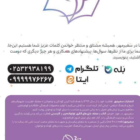
ا در سفیرمهر، همیشه مشتاق و منتظر خواندن کلمات عزیز شما هستیم. این‌جا،
ا برای ما از نظرها، سوال‌ها، پیشنهادهای همکاری‌ و هر چیز دیگری که دوست
شتید، بنویسید.
انتشارات سفیرمهر
فعالیت خود را از سال ۱۳۹۹ با هدف آشنا کردن کودکان و نوجوانان با معارف اهل‌بیت علیهم‌السلام،
تاریخ و فرهنگ اسلامی- ایرانی آغاز کرده است. ما تلاش می‌کنیم با تولید محصولات فرهنگی خلاقانه و الهام‌بخش،
مفاهیم دینی و ارزش‌های اصیل را به زبانی شیرین و متناسب با دنیای کودک و نوجوان روایت کنیم.
سفیرمهر در چهار حوزه‌ی
کتاب
و
مجله
،
بازی‌های فکری
،
لوازم‌التحریر
و
کاردستی
فعالیت می‌کند و می‌کوشد یادگیری،
سرگرمی و تربیت فرهنگی را در کنار هم برای نسل امروز فراهم آورد.
سفیرمهر
[saˈfiːr ɛˈmeɦr] ترکیبی از «سفیر» به معنای پیام‌رسان و «مهر» به معنای محبت است؛ نامی که رسالت ما را
یادآوری می‌کند: رساندن پیام زیبای ایمان، مهربانی و فرهنگ اهل‌بیت به دل‌های کودک و نوجوان.