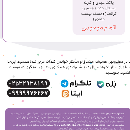
پاکت عیدی و کارت
پستال غدیر( جنس :
کرافت ) ( بسته بیست
عددی )
اتمام موجودی
ا در سفیرمهر، همیشه مشتاق و منتظر خواندن کلمات عزیز شما هستیم. این‌جا،
ا برای ما از نظرها، سوال‌ها، پیشنهادهای همکاری‌ و هر چیز دیگری که دوست
شتید، بنویسید.
انتشارات سفیرمهر
فعالیت خود را از سال ۱۳۹۹ با هدف آشنا کردن کودکان و نوجوانان با معارف اهل‌بیت علیهم‌السلام،
تاریخ و فرهنگ اسلامی- ایرانی آغاز کرده است. ما تلاش می‌کنیم با تولید محصولات فرهنگی خلاقانه و الهام‌بخش،
مفاهیم دینی و ارزش‌های اصیل را به زبانی شیرین و متناسب با دنیای کودک و نوجوان روایت کنیم.
سفیرمهر در چهار حوزه‌ی
کتاب
و
مجله
،
بازی‌های فکری
،
لوازم‌التحریر
و
کاردستی
فعالیت می‌کند و می‌کوشد یادگیری،
سرگرمی و تربیت فرهنگی را در کنار هم برای نسل امروز فراهم آورد.