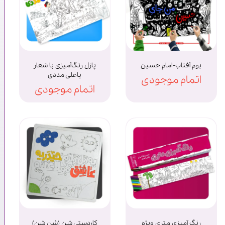
بوم آفتاب-امام حسین
پازل رنگ‌آمیزی با شعار
یاعلی مددی
اتمام موجودی
اتمام موجودی
رنگ آمیزی متری ویژه
کاردستی شن (شن شن)