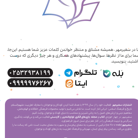
ا در سفیرمهر، همیشه مشتاق و منتظر خواندن کلمات عزیز شما هستیم. این‌جا،
ا برای ما از نظرها، سوال‌ها، پیشنهادهای همکاری‌ و هر چیز دیگری که دوست
شتید، بنویسید.
انتشارات سفیرمهر
فعالیت خود را از سال ۱۳۹۹ با هدف آشنا کردن کودکان و نوجوانان با معارف اهل‌بیت علیهم‌السلام،
تاریخ و فرهنگ اسلامی- ایرانی آغاز کرده است. ما تلاش می‌کنیم با تولید محصولات فرهنگی خلاقانه و الهام‌بخش،
مفاهیم دینی و ارزش‌های اصیل را به زبانی شیرین و متناسب با دنیای کودک و نوجوان روایت کنیم.
سفیرمهر در چهار حوزه‌ی
کتاب
و
مجله
،
بازی‌های فکری
،
لوازم‌التحریر
و
کاردستی
فعالیت می‌کند و می‌کوشد یادگیری،
سرگرمی و تربیت فرهنگی را در کنار هم برای نسل امروز فراهم آورد.
سفیرمهر
[saˈfiːr ɛˈmeɦr] ترکیبی از «سفیر» به معنای پیام‌رسان و «مهر» به معنای محبت است؛ نامی که رسالت ما را
یادآوری می‌کند: رساندن پیام زیبای ایمان، مهربانی و فرهنگ اهل‌بیت به دل‌های کودک و نوجوان.