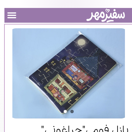
پازل فومی"چراغونی"