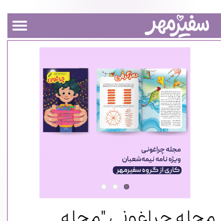
مجله چراغونی "مجله