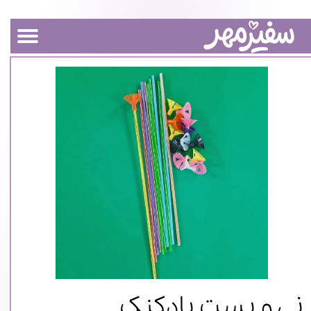
نی و بست بادکنک