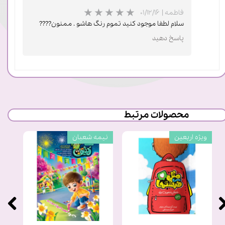
فاطمه
|
۰۱/۱۲/۱۶
سلام لطفا موجود کنید تموم رنگ هاشو . ممنون????
★
★
★
پاسخ دهید
محصولات مرتبط
ویژه اربعین
نیمه شعبان