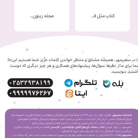
★
★
★
★
★
کتاب مثل فرشته ها
مجله زیتون شماره 9
ا در سفیرمهر، همیشه مشتاق و منتظر خواندن کلمات عزیز شما هستیم. این‌جا،
ا برای ما از نظرها، سوال‌ها، پیشنهادهای همکاری‌ و هر چیز دیگری که دوست
شتید، بنویسید.
★
★
★
★
★
انتشارات سفیرمهر
فعالیت خود را از سال ۱۳۹۹ با هدف آشنا کردن کودکان و نوجوانان با معارف اهل‌بیت علیهم‌السلام،
تاریخ و فرهنگ اسلامی- ایرانی آغاز کرده است. ما تلاش می‌کنیم با تولید محصولات فرهنگی خلاقانه و الهام‌بخش،
مفاهیم دینی و ارزش‌های اصیل را به زبانی شیرین و متناسب با دنیای کودک و نوجوان روایت کنیم.
سفیرمهر در چهار حوزه‌ی
کتاب
و
مجله
،
بازی‌های فکری
،
لوازم‌التحریر
و
کاردستی
فعالیت می‌کند و می‌کوشد یادگیری،
سرگرمی و تربیت فرهنگی را در کنار هم برای نسل امروز فراهم آورد.
سفیرمهر
[saˈfiːr ɛˈmeɦr] ترکیبی از «سفیر» به معنای پیام‌رسان و «مهر» به معنای محبت است؛ نامی که رسالت ما را