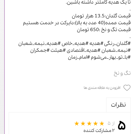
تا یک هدیه کاملتر داشته باشین.
.
قیمت گلدان:13.5 هزار تومان
قیمت عمده(40 عدد به بالا):دایرکت در خدمت هستیم
قیمت تگ و نخ :650 تومان
.
#گلدان_رنگی #هدیه #هدیه_خاص #هدیه_نیمه_شعبان
#نیمه_شعبان #هدیه_اقتصادی #هیئت #جمکران
#با_تو_بهار_می‌شوم #امام_زمان
تگ و نخ
افزودن به علاقه مندی ها
نظرات
۵
از ۵
۲ مشارکت کننده