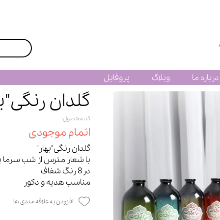
درباره ما
وبلاگ
پروفایل
گلدان رنگی"به
کد محصول:
اتمام موجودی
گلدان رنگی"بهار"
با شعار مترس از شب سرما 
در8 رنگ شفاف
مناسب هدیه و دکور
افزودن به علاقه مندی ها