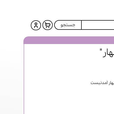
جستجو
ار"
بهار آمدنیست