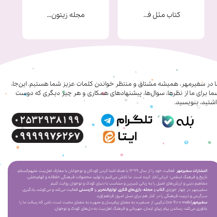
کتاب مثل فرشته ها
مجله زیتون شماره 9
★
★
★
★
★
ا در سفیرمهر، همیشه مشتاق و منتظر خواندن کلمات عزیز شما هستیم. این‌جا،
ا برای ما از نظرها، سوال‌ها، پیشنهادهای همکاری‌ و هر چیز دیگری که دوست
شتید، بنویسید.
انتشارات سفیرمهر
فعالیت خود را از سال ۱۳۹۹ با هدف آشنا کردن کودکان و نوجوانان با معارف اهل‌بیت علیهم‌السلام،
تاریخ و فرهنگ اسلامی- ایرانی آغاز کرده است. ما تلاش می‌کنیم با تولید محصولات فرهنگی خلاقانه و الهام‌بخش،
مفاهیم دینی و ارزش‌های اصیل را به زبانی شیرین و متناسب با دنیای کودک و نوجوان روایت کنیم.
سفیرمهر در چهار حوزه‌ی
کتاب
و
مجله
،
بازی‌های فکری
،
لوازم‌التحریر
و
کاردستی
فعالیت می‌کند و می‌کوشد یادگیری،
سرگرمی و تربیت فرهنگی را در کنار هم برای نسل امروز فراهم آورد.
سفیرمهر
[saˈfiːr ɛˈmeɦr] ترکیبی از «سفیر» به معنای پیام‌رسان و «مهر» به معنای محبت است؛ نامی که رسالت ما را
یادآوری می‌کند: رساندن پیام زیبای ایمان، مهربانی و فرهنگ اهل‌بیت به دل‌های کودک و نوجوان.