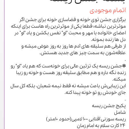
اتمام موجودی
برگزاری جشن توی خونه و فضاسازی خونه برای جشن اگر
موثرترین نباشه؛ قطعا یکی از موثرترین راه هاست برای اینکه
اعضای خانواده با مهر و محبت "او" نفس بکشن و یاد "او" در
دل ها زنده بمونه.
از طرفی هم سلیقه های آدم ها روز به روز عوض میشه و
علاقه‌شون به سمت چیز های جدید هستش.
.
❇جشن ریسه یک تزئین عالی برای خونه‌ست که هم یاد "او" رو
زنده نگه داره و هم مطابق سلیقه روز هست و خونه رو زیبا
میکنه.
این زیبایی‌ش باعث میشه نه فقط نیمه شعبان، بلکه کل سال
جای خودش رو تو خونه پیدا کنه.
.
پکیج جشن ریسه
شامل
ریسه سوزنی آفتابی ۱۰۰ لامپی(حدود ۱۰متر)
۲۴ کارت سلام به امام زمان