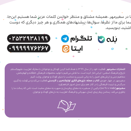
ا در سفیرمهر، همیشه مشتاق و منتظر خواندن کلمات عزیز شما هستیم. این‌جا،
ا برای ما از نظرها، سوال‌ها، پیشنهادهای همکاری‌ و هر چیز دیگری که دوست
شتید، بنویسید.
انتشارات سفیرمهر
فعالیت خود را از سال ۱۳۹۹ با هدف آشنا کردن کودکان و نوجوانان با معارف اهل‌بیت علیهم‌السلام،
تاریخ و فرهنگ اسلامی- ایرانی آغاز کرده است. ما تلاش می‌کنیم با تولید محصولات فرهنگی خلاقانه و الهام‌بخش،
مفاهیم دینی و ارزش‌های اصیل را به زبانی شیرین و متناسب با دنیای کودک و نوجوان روایت کنیم.
سفیرمهر در چهار حوزه‌ی
کتاب
و
مجله
،
بازی‌های فکری
،
لوازم‌التحریر
و
کاردستی
فعالیت می‌کند و می‌کوشد یادگیری،
سرگرمی و تربیت فرهنگی را در کنار هم برای نسل امروز فراهم آورد.
سفیرمهر
[saˈfiːr ɛˈmeɦr] ترکیبی از «سفیر» به معنای پیام‌رسان و «مهر» به معنای محبت است؛ نامی که رسالت ما را
یادآوری می‌کند: رساندن پیام زیبای ایمان، مهربانی و فرهنگ اهل‌بیت به دل‌های کودک و نوجوان.