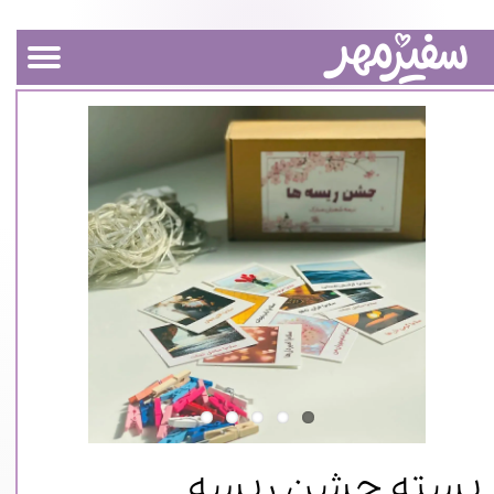
بسته جشن ریسه