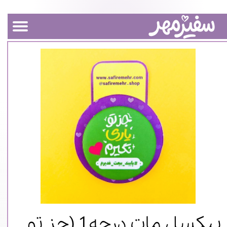
پیکسل مات درجه1 (جز تو