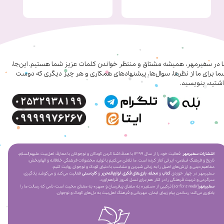
ا در سفیرمهر، همیشه مشتاق و منتظر خواندن کلمات عزیز شما هستیم. این‌جا،
ا برای ما از نظرها، سوال‌ها، پیشنهادهای همکاری‌ و هر چیز دیگری که دوست
شتید، بنویسید.
انتشارات سفیرمهر
فعالیت خود را از سال ۱۳۹۹ با هدف آشنا کردن کودکان و نوجوانان با معارف اهل‌بیت علیهم‌السلام،
تاریخ و فرهنگ اسلامی- ایرانی آغاز کرده است. ما تلاش می‌کنیم با تولید محصولات فرهنگی خلاقانه و الهام‌بخش،
مفاهیم دینی و ارزش‌های اصیل را به زبانی شیرین و متناسب با دنیای کودک و نوجوان روایت کنیم.
سفیرمهر در چهار حوزه‌ی
کتاب
و
مجله
،
بازی‌های فکری
،
لوازم‌التحریر
و
کاردستی
فعالیت می‌کند و می‌کوشد یادگیری،
سرگرمی و تربیت فرهنگی را در کنار هم برای نسل امروز فراهم آورد.
سفیرمهر
[saˈfiːr ɛˈmeɦr] ترکیبی از «سفیر» به معنای پیام‌رسان و «مهر» به معنای محبت است؛ نامی که رسالت ما را
یادآوری می‌کند: رساندن پیام زیبای ایمان، مهربانی و فرهنگ اهل‌بیت به دل‌های کودک و نوجوان.