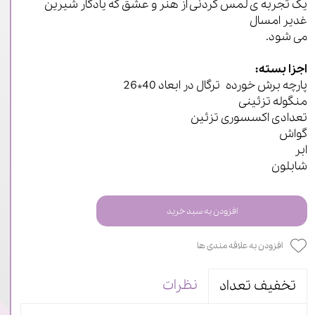
یک تجربه ی لمس کردنی از هنر و عشق که یادگار شیرین
غدیر امسال
می شود.
اجزا بسته:
پارچه برش خورده ترگال در ابعاد 40*26
منگوله تزئینی
تعدادی اکسسوری تزئین
گواش
ابر
شابلون
افزودن به سبد خرید
افزودن به علاقه مندی ها
نظرات
تخفیف تعداد