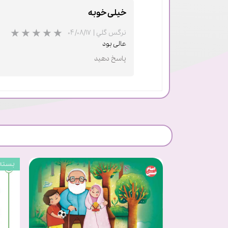
خیلی خوبه
نرگس گلي
|
۰۴/۰۸/۱۷
عالی بود
پاسخ دهید
بسته 20 عد