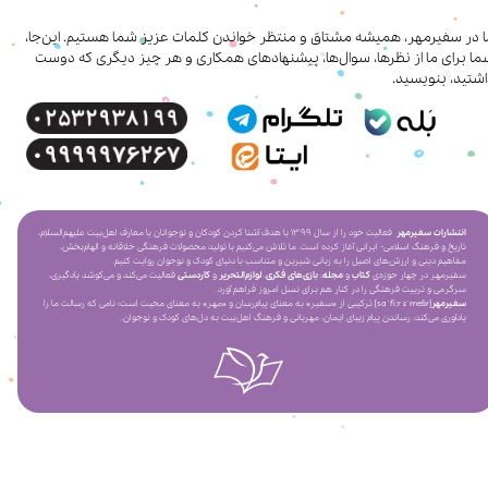
ا در سفیرمهر، همیشه مشتاق و منتظر خواندن کلمات عزیز شما هستیم. این‌جا،
ا برای ما از نظرها، سوال‌ها، پیشنهادهای همکاری‌ و هر چیز دیگری که دوست
شتید، بنویسید.
انتشارات سفیرمهر
فعالیت خود را از سال ۱۳۹۹ با هدف آشنا کردن کودکان و نوجوانان با معارف اهل‌بیت علیهم‌السلام،
تاریخ و فرهنگ اسلامی- ایرانی آغاز کرده است. ما تلاش می‌کنیم با تولید محصولات فرهنگی خلاقانه و الهام‌بخش،
مفاهیم دینی و ارزش‌های اصیل را به زبانی شیرین و متناسب با دنیای کودک و نوجوان روایت کنیم.
سفیرمهر در چهار حوزه‌ی
کتاب
و
مجله
،
بازی‌های فکری
،
لوازم‌التحریر
و
کاردستی
فعالیت می‌کند و می‌کوشد یادگیری،
سرگرمی و تربیت فرهنگی را در کنار هم برای نسل امروز فراهم آورد.
سفیرمهر
[saˈfiːr ɛˈmeɦr] ترکیبی از «سفیر» به معنای پیام‌رسان و «مهر» به معنای محبت است؛ نامی که رسالت ما را
یادآوری می‌کند: رساندن پیام زیبای ایمان، مهربانی و فرهنگ اهل‌بیت به دل‌های کودک و نوجوان.