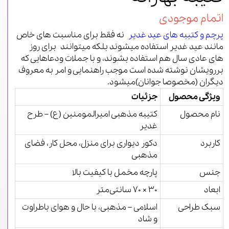
اتمام موجودی
پرچم و کتیبه های عید غدیر
نه فقط برای مناسبت های خاص
مانند عید غدیر استفاده میشوند بلکه میتوانند برای روز
های عادی سال هم استفاده بشوند، و با جملات ودعاهایی که
بررویشان نوشته شده است موجب راهنمایی و امر به معروف
دیگران (مخصوصا جوانان)میشود.
ویژگی محصول
جزئیات
نام محصول
کتیبه مذهبی امیرالمومنین (ع) – طرح
غدیر
کاربرد
دکور دیواری برای منزل، محل کار، فضای
مذهبی
جنس
پارچه مخمل با کیفیت بالا
ابعاد
۳۰ × ۷۰ سانتی‌متر
سبک طراحی
اسلامی – مذهبی، با حال و هوای باطراوت
و شاد