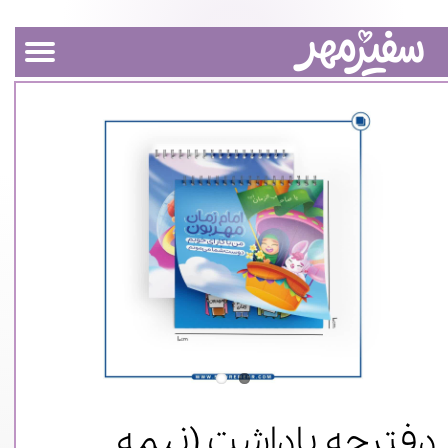
دفترچه یاداشت (نیمه