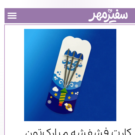
کارت فشفشه مبارک‌تون