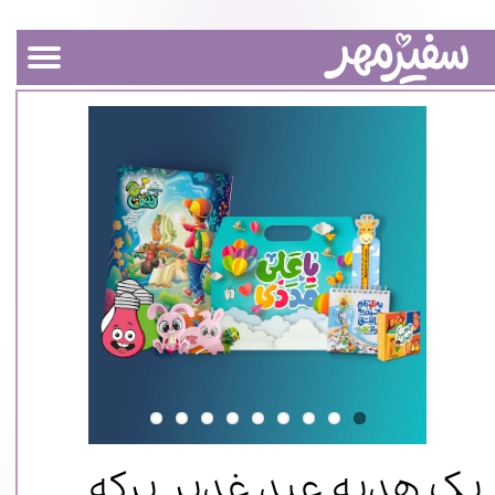
پک هدیه عید غدیر برکه