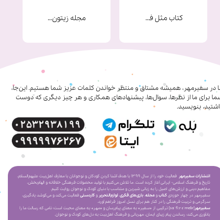
کتاب مثل فرشته ها
مجله زیتون شماره 9
ا در سفیرمهر، همیشه مشتاق و منتظر خواندن کلمات عزیز شما هستیم. این‌جا،
ا برای ما از نظرها، سوال‌ها، پیشنهادهای همکاری‌ و هر چیز دیگری که دوست
شتید، بنویسید.
انتشارات سفیرمهر
فعالیت خود را از سال ۱۳۹۹ با هدف آشنا کردن کودکان و نوجوانان با معارف اهل‌بیت علیهم‌السلام،
تاریخ و فرهنگ اسلامی- ایرانی آغاز کرده است. ما تلاش می‌کنیم با تولید محصولات فرهنگی خلاقانه و الهام‌بخش،
مفاهیم دینی و ارزش‌های اصیل را به زبانی شیرین و متناسب با دنیای کودک و نوجوان روایت کنیم.
سفیرمهر در چهار حوزه‌ی
کتاب
و
مجله
،
بازی‌های فکری
،
لوازم‌التحریر
و
کاردستی
فعالیت می‌کند و می‌کوشد یادگیری،
سرگرمی و تربیت فرهنگی را در کنار هم برای نسل امروز فراهم آورد.
سفیرمهر
[saˈfiːr ɛˈmeɦr] ترکیبی از «سفیر» به معنای پیام‌رسان و «مهر» به معنای محبت است؛ نامی که رسالت ما را
یادآوری می‌کند: رساندن پیام زیبای ایمان، مهربانی و فرهنگ اهل‌بیت به دل‌های کودک و نوجوان.