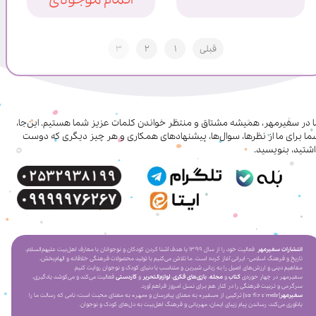
قبلی
۱
۲
۳
ا در سفیرمهر، همیشه مشتاق و منتظر خواندن کلمات عزیز شما هستیم. این‌جا،
ا برای ما از نظرها، سوال‌ها، پیشنهادهای همکاری‌ و هر چیز دیگری که دوست
شتید، بنویسید.
انتشارات سفیرمهر
فعالیت خود را از سال ۱۳۹۹ با هدف آشنا کردن کودکان و نوجوانان با معارف اهل‌بیت علیهم‌السلام،
تاریخ و فرهنگ اسلامی- ایرانی آغاز کرده است. ما تلاش می‌کنیم با تولید محصولات فرهنگی خلاقانه و الهام‌بخش،
مفاهیم دینی و ارزش‌های اصیل را به زبانی شیرین و متناسب با دنیای کودک و نوجوان روایت کنیم.
سفیرمهر در چهار حوزه‌ی
کتاب
و
مجله
،
بازی‌های فکری
،
لوازم‌التحریر
و
کاردستی
فعالیت می‌کند و می‌کوشد یادگیری،
سرگرمی و تربیت فرهنگی را در کنار هم برای نسل امروز فراهم آورد.
سفیرمهر
[saˈfiːr ɛˈmeɦr] ترکیبی از «سفیر» به معنای پیام‌رسان و «مهر» به معنای محبت است؛ نامی که رسالت ما را
یادآوری می‌کند: رساندن پیام زیبای ایمان، مهربانی و فرهنگ اهل‌بیت به دل‌های کودک و نوجوان.