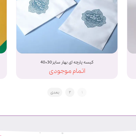
کیسه پارچه ای بهار سایز30*40
اتمام موجودی
۱
۲
بعدی