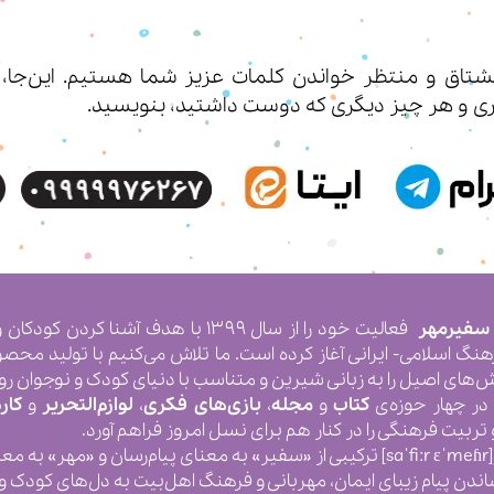
اق و منتظر خواندن کلمات عزیز شما هستیم. این‌جا، شم
ی‌ و هر چیز دیگری که دوست داشتید، بنویسید.
 سفیرمهر
فعالیت خود را از سال ۱۳۹۹ با هدف آشنا
رهنگ اسلامی- ایرانی آغاز کرده است. ما تلاش می‌کنیم با تولید محص
ش‌های اصیل را به زبانی شیرین و متناسب با دنیای کودک و نوجوان رو
در چهار حوزه‌ی
کتاب
و
مجله
،
بازی‌های فکری
،
لوازم‌التحریر
و
کار
ربیت فرهنگی را در کنار هم برای نسل امروز فراهم آورد.
[saˈfiːr ɛˈmeɦr] ترکیبی از «سفیر» به معنای پیام‌رسان و «مهر»
اندن پیام زیبای ایمان، مهربانی و فرهنگ اهل‌بیت به دل‌های کودک و