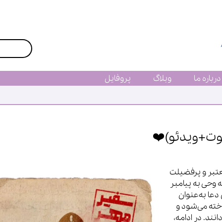
درباره ما
وبلاگ
پروفایل
وت+ویدئو)❤️
عتبر و پرفضیلت
وحی به پیامبر
عا به‌عنوان
خته می‌شود و
نند. در ادامه،