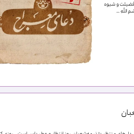
فضیلت و شیوه
للَّهِ …
بان
 دل‌های منتظر ✨ نیمه‌شعبان، روز انتظار و عطر یاس است... روزی که